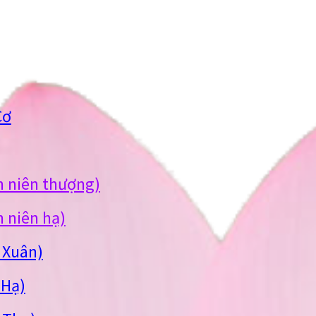
Cơ
n niên thượng)
 niên hạ)
 Xuân)
 Hạ)