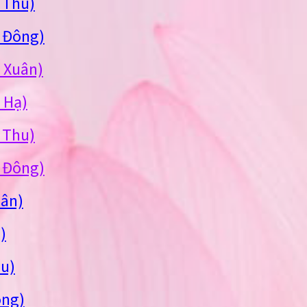
 Thu)
 Đông)
 Xuân)
 Hạ)
 Thu)
 Đông)
uân)
)
u)
ông)