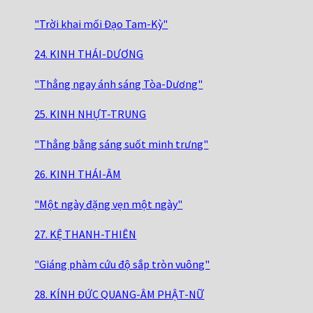
"Trời khai mối Đạo Tam-Kỳ"
24. KINH THÁI-DƯƠNG
"Thẳng ngay ánh sáng Tòa-Dương"
25. KINH NHỰT-TRUNG
"Thẳng bằng sáng suốt minh trưng"
26. KINH THÁI-ÂM
"Một ngày đặng vẹn một ngày"
27. KỆ THANH-THIÊN
"Giáng phàm cứu độ sắp tròn vuông"
28. KÍNH ĐỨC QUANG-ÂM PHẬT-NỮ