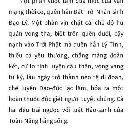
Một phần vượt tầm quá mức của vận
mạng thời cơ, quên hẳn Đất Trời Nhân-sinh
Đạo Lý. Một phần vịn chặt cái chế độ hủ
quản vong tha, biết trên quên dưới, cậy
nạnh vào Trời Phật mà quên hẳn Lý Tình,
thiếu cả yêu thương, chẳng màng đoàn
kết, cứ lo tịnh luyện cầu thần, vọng vang
tư kỷ, lâu ngày trở thành nẻo tệ dị đoan,
chế luyện Đạo-đức lạc lầm, hóa ra một
hoàn thuốc độc giết người tuyệt chủng. Cả
hai đều trái ngược với luật Háo-sanh của
Toàn-Năng hằng sống.