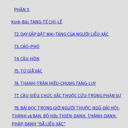
PHẦN II
Kinh-Bài: TANG-TẾ CHI-LỄ
72. DẠY SẮP ĐẶT MAI-TÁNG CỦA NGƯỜI LIỄU-XÁC
73. CÁO-PHÓ
74. CẦU-HỒN
75. TỪ GIÃ XÁC
76. THANH-TRẦN HIẾU-CHUNG TANG-LỤY
77. CẦU-SIÊU: CHỨC-SẮC THUỘC CỬU-TRÙNG PHẬN SỰ
78. BÀI ĐỌC TRONG GIỜ NGƯỜI THUỘC: NGŨ-ĐÀI HỘI-
THÁNH và BAN, BỘ Hữu THIÊN-DANH, THÁNH-DANH,
PHÁP-DANH "ĐÃ LIỄU-XÁC"