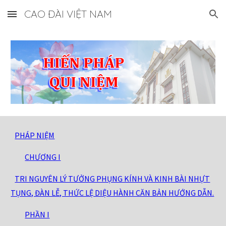
CAO ĐÀI VIỆT NAM
Skip to main content
Skip to navigation
PHÁP NIỆM
CHƯƠNG I
TRI NGUYÊN LÝ TƯỞNG PHỤNG KÍNH VÀ KINH BÀI NHỰT
TỤNG, ĐÀN LỄ, THỨC LỆ DIỆU HÀNH CĂN BẢN HƯỚNG DẪN.
PHẦN I