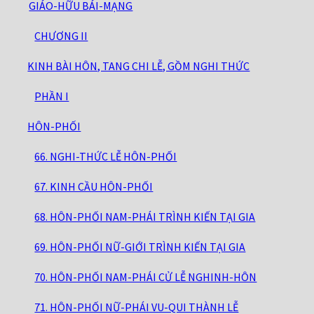
GIÁO-HỮU BÁI-MẠNG
CHƯƠNG II
KINH BÀI HÔN, TANG CHI LỄ, GỒM NGHI THỨC
PHẦN I
HÔN-PHỐI
66. NGHI-THỨC LỄ HÔN-PHỐI
67. KINH CẦU HÔN-PHỐI
68. HÔN-PHỐI NAM-PHÁI TRÌNH KIẾN TẠI GIA
69. HÔN-PHỐI NỮ-GIỚI TRÌNH KIẾN TẠI GIA
70. HÔN-PHỐI NAM-PHÁI CỬ LỄ NGHINH-HÔN
71. HÔN-PHỐI NỮ-PHÁI VU-QUI THÀNH LỄ