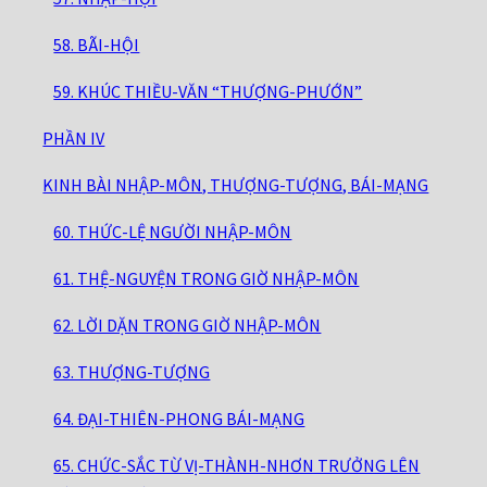
58. BÃI-HỘI
59. KHÚC THIỀU-VĂN “THƯỢNG-PHƯỚN”
PHẦN IV
KINH BÀI NHẬP-MÔN, THƯỢNG-TƯỢNG, BÁI-MẠNG
60. THỨC-LỆ NGƯỜI NHẬP-MÔN
61. THỆ-NGUYỆN TRONG GIỜ NHẬP-MÔN
62. LỜI DẶN TRONG GIỜ NHẬP-MÔN
63. THƯỢNG-TƯỢNG
64. ĐẠI-THIÊN-PHONG BÁI-MẠNG
65. CHỨC-SẮC TỪ VỊ-THÀNH-NHƠN TRƯỞNG LÊN