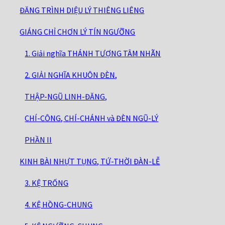
ĐĂNG TRÌNH DIỆU LÝ THIÊNG LIÊNG
GIÁNG CHỈ CHƠN LÝ TÍN NGƯỠNG
1. Giải nghĩa THÁNH TƯỢNG TÂM NHÃN
2. GIẢI NGHĨA KHUÔN ĐÈN,
THẬP-NGŨ LINH-ĐĂNG,
CHÍ-CÔNG, CHÍ-CHÁNH và ĐÈN NGŨ-LÝ
PHẦN II
KINH BÀI NHỰT TỤNG, TỨ-THỜI ĐÀN-LỄ
3. KỆ TRỐNG
4. KỆ HỒNG-CHUNG