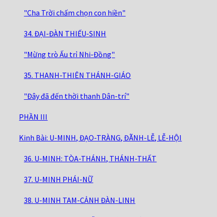
"Cha Trời chấm chọn con hiền"
34. ĐẠI-ĐÀN THIẾU-SINH
"Mừng trò Ấu trỉ Nhi-Đồng"
35. THANH-THIÊN THÁNH-GIÁO
"Đây đã đến thời thanh Dân-trí"
PHẦN III
Kinh Bài: U-MINH, ĐẠO-TRÀNG, ĐÃNH-LỄ, LỄ-HỘI
36. U-MINH: TÒA-THÁNH, THÁNH-THẤT
37. U-MINH PHÁI-NỮ
38. U-MINH TAM-CẢNH ĐÀN-LINH