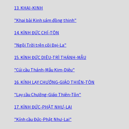
13. KHAI-KINH
"Khai bài Kinh sám đồng thinh"
14. KỈNH ĐỨC CHÍ-TÔN
"Ngôi Trời trên cõi Đại-La"
15. KỈNH ĐỨC DIÊU-TRÌ THÁNH-MẪU
"Cúi cầu Thánh-Mẫu Kim-Diêu"
16. KÍNH LẠY CHƯỞNG-GIÁO THIÊN-TÔN
"Lạy cầu Chưởng-Giáo Thiên-Tôn"
17. KỈNH ĐỨC-PHẬT NHƯ-LAI
"Kính cầu Đức-Phật Như-Lai"