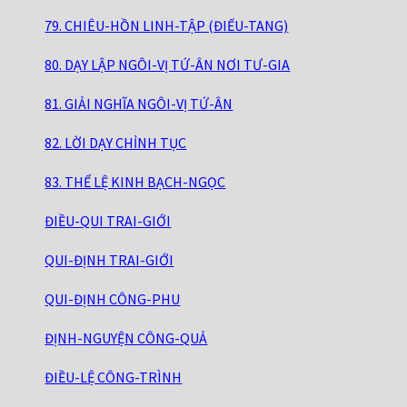
79. CHIÊU-HỒN LINH-TẬP (ĐIẾU-TANG)
80. DẠY LẬP NGÔI-VỊ TỨ-ÂN NƠI TƯ-GIA
81. GIẢI NGHĨA NGÔI-VỊ TỨ-ÂN
82. LỜI DẠY CHỈNH TỤC
83. THỂ LỆ KINH BẠCH-NGỌC
ĐIỀU-QUI TRAI-GIỚI
QUI-ĐỊNH TRAI-GIỚI
QUI-ĐỊNH CÔNG-PHU
ĐỊNH-NGUYỆN CÔNG-QUẢ
ĐIỀU-LỆ CÔNG-TRÌNH