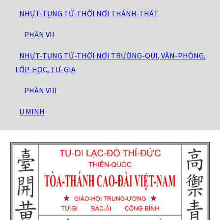
NHỰT-TỤNG TỨ-THỜI NƠI THÁNH-THẤT
PHẦN VII
NHỰT-TỤNG TỨ-THỜI NƠI TRƯỜNG-QUI, VĂN-PHÒNG,
LỚP-HỌC, TƯ-GIA
PHẦN VIII
U MINH