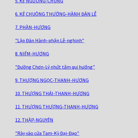
5. KỆ NGƯỠNG-CHUNG
6. KỆ CHUÔNG THƯỜNG-HÀNH ĐÀN LỄ
7. PHẦN-HƯƠNG
"Lập Đàn Hành-phận Lễ-nghinh"
8. NIỆM-HƯƠNG
"Đường Chơn-Lý nhứt tâm qui hướng"
9. THƯỢNG NGỌC-THANH-HƯƠNG
10. THƯỢNG THÁI-THANH-HƯƠNG
11. THƯỢNG THƯỢNG-THANH-HƯƠNG
12. THẬP-NGUYỆN
"Rày vào cửa Tam-Kỳ Đại-Đạo"