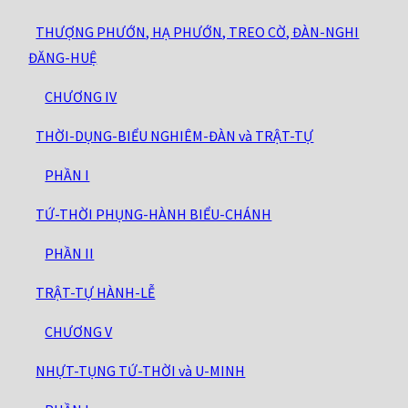
THƯỢNG PHƯỚN, HẠ PHƯỚN, TREO CỜ, ĐÀN-NGHI
ĐĂNG-HUỆ
CHƯƠNG IV
THỜI-DỤNG-BIỂU NGHIÊM-ĐÀN và TRẬT-TỰ
PHẦN I
TỨ-THỜI PHỤNG-HÀNH BIỂU-CHÁNH
PHẦN II
TRẬT-TỰ HÀNH-LỄ
CHƯƠNG V
NHỰT-TỤNG TỨ-THỜI và U-MINH