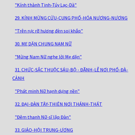
"Kính thành Tinh-Túy Lạc-Dà"
29. KÍNH MỪNG CỬU-CUNG PHỔ-HÓA NƯƠNG-NƯƠNG
"Trên rực rỡ hương đèn soi khắp"
30. MẸ DẶN CHUNG NAM NỮ
"Mừng Nam Nữ nghe lời Mẹ dặn"
31. CHỨC-SẮC THUỘC SÁU-BỘ - ĐÃNH-LỄ NƠI PHỔ-ĐÀ-
CẢNH
"Phát minh Nữ hạnh dựng nền"
32. ĐẠI-ĐÀN TÂY-THIÊN NƠI THÁNH-THẤT
"Đêm thanh Nữ-sĩ lập Đàn"
33. GIÁO-HỘI TRUNG-ƯƠNG