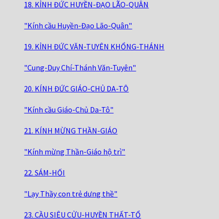
18. KỈNH ĐỨC HUYỀN-ĐẠO LÃO-QUÂN
"Kính cầu Huyền-Đạo Lão-Quân"
19. KỈNH ĐỨC VĂN-TUYÊN KHỔNG-THÁNH
"Cung-Duy Chí-Thánh Văn-Tuyên"
20. KÍNH ĐỨC GIÁO-CHỦ DA-TÔ
"Kính cầu Giáo-Chủ Da-Tô"
21. KÍNH MỪNG THẦN-GIÁO
"Kính mừng Thần-Giáo hộ trì"
22. SÁM-HỐI
"Lạy Thầy con trẻ dưng thề"
23. CẦU SIÊU CỬU-HUYỀN THẤT-TỔ