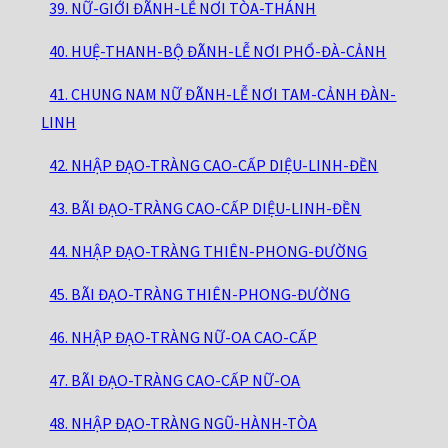
39. NỮ-GIỚI ĐÃNH-LỄ NƠI TÒA-THÁNH
40. HUỆ-THANH-BỘ ĐÃNH-LỄ NƠI PHỔ-ĐÀ-CẢNH
41. CHUNG NAM NỮ ĐÃNH-LỄ NƠI TAM-CẢNH ĐÀN-
LINH
42. NHẬP ĐẠO-TRÀNG CAO-CẤP DIỆU-LINH-ĐỀN
43. BÃI ĐẠO-TRÀNG CAO-CẤP DIỆU-LINH-ĐỀN
44. NHẬP ĐẠO-TRÀNG THIÊN-PHONG-ĐƯỜNG
45. BÃI ĐẠO-TRÀNG THIÊN-PHONG-ĐƯỜNG
46. NHẬP ĐẠO-TRÀNG NỮ-OA CAO-CẤP
47. BÃI ĐẠO-TRÀNG CAO-CẤP NỮ-OA
48. NHẬP ĐẠO-TRÀNG NGŨ-HÀNH-TÒA