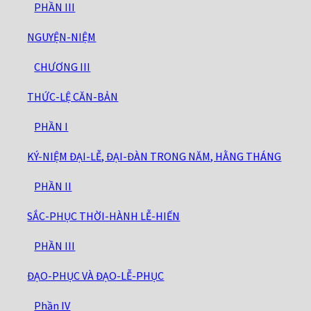
PHẦN III
NGUYỆN-NIỆM
CHƯƠNG III
THỨC-LỆ CĂN-BẢN
PHẦN I
KÝ-NIỆM ĐẠI-LỄ, ĐẠI-ĐÀN TRONG NĂM, HẰNG THÁNG
PHẦN II
SẮC-PHỤC THỜI-HÀNH LỄ-HIẾN
PHẦN III
ĐẠO-PHỤC VÀ ĐẠO-LỄ-PHỤC
Phần IV