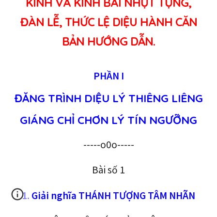
KÍNH VÀ KINH BÀI NHỰT TỤNG,
ĐÀN LỄ, THỨC LỆ DIỆU HÀNH CĂN
BẢN HƯỚNG DẪN.
PHẦN I
ĐĂNG TRÌNH DIỆU LÝ THIÊNG LIÊNG
GIÁNG CHỈ CHƠN LÝ TÍN NGƯỠNG
-----
o0o
-----
Bài số 1
1.
Giải nghĩa THÁNH TƯỢNG TÂM NHÃN