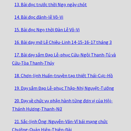
13. Bài đọc trước thời Ngọ ngày chót
14. Bài đọc đãnh-lễ Vô-Vi
15. Bài đọc Ngọ thời Đàn Lễ Vô-Vi
16. Bài dạy mở Lễ Chiêu-Linh 14-15-16-17 tháng 3
17. Bài dạy sắm Đạo Lễ-phục Cửu-Ngôi Thanh-Tú và
Cửu-Tòa Thanh-Thúy
18. Chơn-lịnh Huấn-truyền tạo thiết Thái-Cực-Hồ
19. Dạy sắm Đạo Lễ-phục Thập-Nhị Nguyệt-Tướng
20. Dạy về chức vụ phận hành từng đơn vị của Hội-
Thánh Hương-Thanh-Nữ
21. Sắc-lịnh Ông: Nguyễn-Văn-Vĩ bái mạng chức
Chưởng-Quản Hiệp-Thiên-Đài