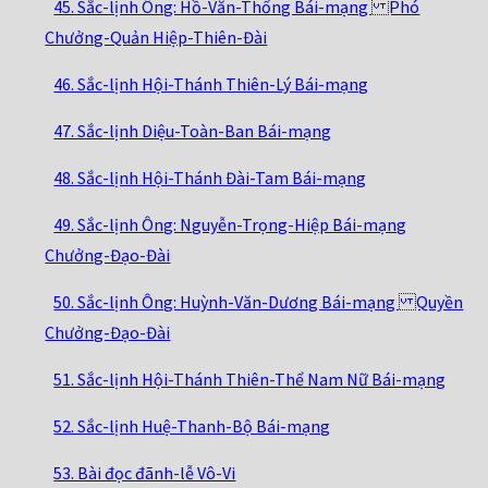
45. Sắc-lịnh Ông: Hồ-Văn-Thống Bái-mạng Phó
Chưởng-Quản Hiệp-Thiên-Đài
46. Sắc-lịnh Hội-Thánh Thiên-Lý Bái-mạng
47. Sắc-lịnh Diệu-Toàn-Ban Bái-mạng
48. Sắc-lịnh Hội-Thánh Đài-Tam Bái-mạng
49. Sắc-lịnh Ông: Nguyễn-Trọng-Hiệp Bái-mạng
Chưởng-Đạo-Đài
50. Sắc-lịnh Ông: Huỳnh-Văn-Dương Bái-mạng Quyền
Chưởng-Đạo-Đài
51. Sắc-lịnh Hội-Thánh Thiên-Thể Nam Nữ Bái-mạng
52. Sắc-lịnh Huệ-Thanh-Bộ Bái-mạng
53. Bài đọc đãnh-lễ Vô-Vi