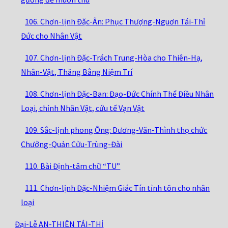
106. Chơn-lịnh Đặc-Ân: Phục Thượng-Nguơn Tái-Thỉ
Đức cho Nhân Vật
107. Chơn-lịnh Đặc-Trách Trung-Hòa cho Thiên-Hạ,
Nhân-Vật, Thăng Bằng Niệm Trí
108. Chơn-lịnh Đặc-Ban: Đạo-Đức Chính Thể Điều Nhân
Loại, chỉnh Nhân Vật, cứu tế Vạn Vật
109. Sắc-lịnh phong Ông: Dương-Văn-Thình thọ chức
Chưởng-Quản Cửu-Trùng-Đài
110. Bài Định-tâm chữ “TU”
111. Chơn-lịnh Đặc-Nhiệm Giác Tín tỉnh tôn cho nhân
loại
Đại-Lễ AN-THIÊN TÁI-THỈ