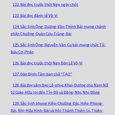
122. Bài đọc trước thời Ngọ ngày chót
123. Bài đọc đãnh-lễ Vô-Vi
124. Sắc-lịnh Ông: Dương-Văn-Thình Bái-mạng chánh
phận Chưởng-Quản Cửu-Trùng-Đài
125. Sắc-lịnh Ông: Nguyễn-Văn-Cu bái-mạng chức Tứ-
Bửu Cơ-Pháp
126. Bài đọc trước thời Ngọ Đàn Lễ Vô-Vi
127. Đàn Định-Tâm ban chữ “TẠO”
128. Bài dạy sắm Đạo Lễ-phục Khai-Dương cho Nam Nữ
từ Giáo-Hữu roi đến Tín-Đồ và Đồng-Nhi, Nhi-Đồng
129. Sắc-lịnh phong Hiệp-Chưởng-Đài, Hiệp-Phong-
Đài, Nhị-Hữu Hình-Đài và Hội-Thánh Thiên-Lý, Thiên-