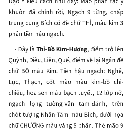
Đạo Y kiểu cách như đây: Mão phân tấc y
khuôn đã chỉnh rồi, Ngạch 9 từng, chấp
trung cung Bích có đề chữ THỈ, màu kim 3
phân tiền hậu ngạch.
- Đây là
Thỉ-Bồ Kim-Hương
, điểm trở lên
Quỳnh, Diêu, Liên, Quế, điểm về lại Ngân đề
chữ BỒ màu Kim. Tiền hậu ngạch: Nghê,
Lục, Thạch, cốt mão màu kim-bồ chi-
chiếu, hoa sen màu bạch tuyết, 12 lớp nở,
ngạch lọng tường-vân tam-đảnh, trên
chót tượng Nhãn-Tâm màu Bích, dưới họa
chữ CHƯỞNG màu vàng 5 phân. Thẻ mão 9