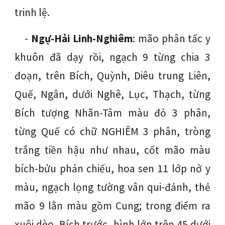
trinh lệ.
-
Ngự-Hải Linh-Nghiêm
: mão phân tấc y
khuôn đã dạy rồi, ngạch 9 từng chia 3
đoạn, trên Bích, Quỳnh, Diêu trung Liên,
Quế, Ngân, dưới Nghê, Lục, Thạch, từng
Bích tượng Nhãn-Tâm màu đỏ 3 phân,
từng Quế có chữ NGHIÊM 3 phân, tròng
trắng tiền hậu như nhau, cốt mão màu
bích-bửu phản chiếu, hoa sen 11 lớp nở y
màu, ngạch lọng tường vân qui-đảnh, thẻ
mão 9 lằn màu gồm Cung; trong điểm ra
xuôi dèo, Bích trước, hình lớn trên 45 dưới