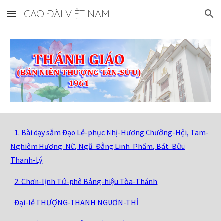
CAO ĐÀI VIỆT NAM
Skip to main content
Skip to navigation
1. Bài dạy sắm Đạo Lễ-phục Nhị-Hương Chưởng-Hội, Tam-
Nghiêm Hương-Nữ, Ngũ-Đẳng Linh-Phẩm, Bát-Bửu
Thanh-Lý
2. Chơn-lịnh Tứ-phê Bảng-hiệu Tòa-Thánh
Đại-lễ THƯỢNG-THANH NGUƠN-THỈ