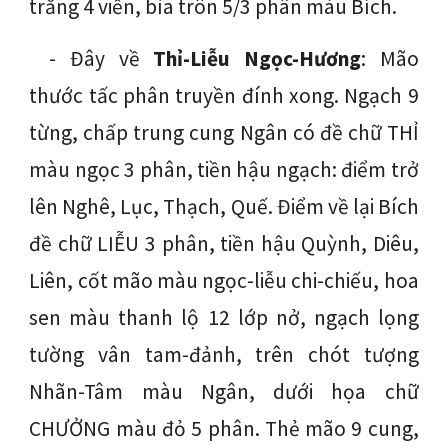
trắng 4 viền, bìa trôn 5/3 phân màu Bích.
- Đây về
Thỉ-Liễu Ngọc-Hương
: Mão
thước tấc phân truyền đính xong. Ngạch 9
từng, chấp trung cung Ngân có đề chữ THỈ
màu ngọc 3 phân, tiền hậu ngạch: điểm trở
lên Nghê, Lục, Thạch, Quế. Điểm về lại Bích
đề chữ LIỄU 3 phân, tiền hậu Quỳnh, Diêu,
Liên, cốt mão màu ngọc-liễu chi-chiếu, hoa
sen màu thanh lộ 12 lớp nở, ngạch lọng
tường vân tam-đảnh, trên chót tượng
Nhãn-Tâm màu Ngân, dưới họa chữ
CHƯỞNG màu đỏ 5 phân. Thẻ mão 9 cung,