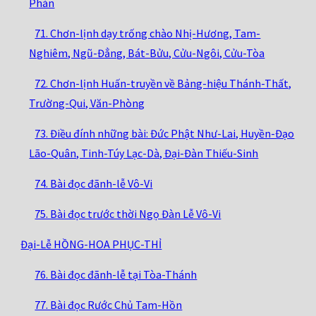
Phán
71. Chơn-lịnh dạy trống chào Nhị-Hương, Tam-
Nghiêm, Ngũ-Đẳng, Bát-Bửu, Cửu-Ngôi, Cửu-Tòa
72. Chơn-lịnh Huấn-truyền về Bảng-hiệu Thánh-Thất,
Trường-Qui, Văn-Phòng
73. Điều đính những bài: Đức Phật Như-Lai, Huyền-Đạo
Lão-Quân, Tinh-Túy Lạc-Dà, Đại-Đàn Thiếu-Sinh
74. Bài đọc đãnh-lễ Vô-Vi
75. Bài đọc trước thời Ngọ Đàn Lễ Vô-Vi
Đại-Lễ HỒNG-HOA PHỤC-THỈ
76. Bài đọc đãnh-lễ tại Tòa-Thánh
77. Bài đọc Rước Chủ Tam-Hồn